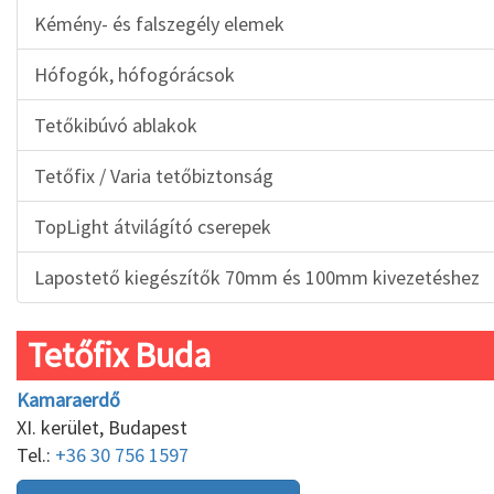
Kémény- és falszegély elemek
Hófogók, hófogórácsok
Tetőkibúvó ablakok
Tetőfix / Varia tetőbiztonság
TopLight átvilágító cserepek
Lapostető kiegészítők 70mm és 100mm kivezetéshez
Tetőfix Buda
Kamaraerdő
XI. kerület, Budapest
Tel.:
+36 30 756 1597