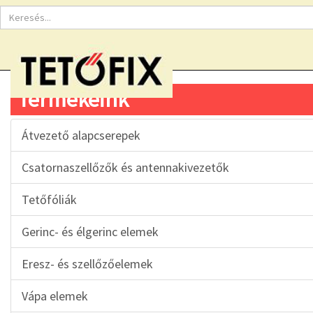
Termékeink
Átvezető alapcserepek
Csatornaszellőzők és antennakivezetők
Tetőfóliák
Gerinc- és élgerinc elemek
Eresz- és szellőzőelemek
Vápa elemek