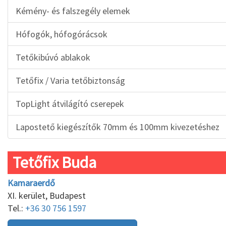
Kémény- és falszegély elemek
Hófogók, hófogórácsok
Tetőkibúvó ablakok
Tetőfix / Varia tetőbiztonság
TopLight átvilágító cserepek
Lapostető kiegészítők 70mm és 100mm kivezetéshez
Tetőfix Buda
Kamaraerdő
XI. kerület, Budapest
Tel.:
+36 30 756 1597