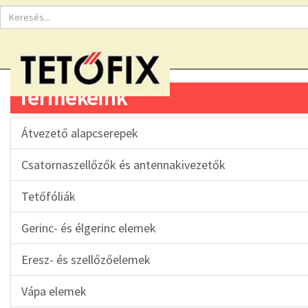
Termékeink
Átvezető alapcserepek
Csatornaszellőzők és antennakivezetők
Tetőfóliák
Gerinc- és élgerinc elemek
Eresz- és szellőzőelemek
Vápa elemek